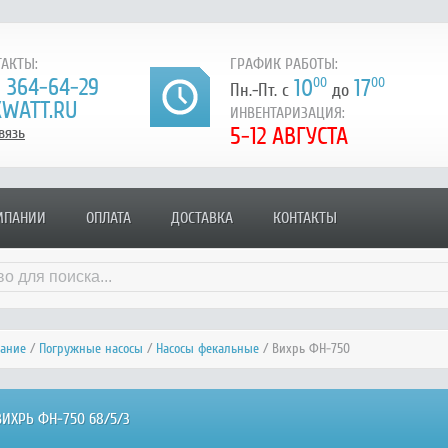
АКТЫ:
ГРАФИК РАБОТЫ:
) 364-64-29
10
00
17
00
Пн.-Пт. с
до
WATT.RU
ИНВЕНТАРИЗАЦИЯ:
5-12 АВГУСТА
вязь
МПАНИИ
ОПЛАТА
ДОСТАВКА
КОНТАКТЫ
вание
/
Погружные насосы
/
Насосы фекальные
/ Вихрь ФН-750
ИХРЬ ФН-750 68/5/3