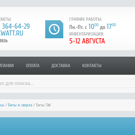
АКТЫ:
ГРАФИК РАБОТЫ:
) 364-64-29
10
00
17
00
Пн.-Пт. с
до
WATT.RU
ИНВЕНТАРИЗАЦИЯ:
5-12 АВГУСТА
вязь
МПАНИИ
ОПЛАТА
ДОСТАВКА
КОНТАКТЫ
уры
/
Биты и сверла
/ Биты SW