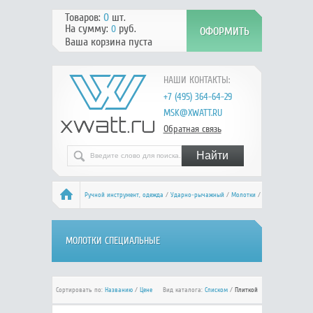
Товаров:
0
шт.
На сумму:
руб.
0
Ваша корзина пуста
НАШИ КОНТАКТЫ:
+7 (495) 364-64-29
MSK@XWATT.RU
Обратная связь
Ручной инcтрумент, одежда
/
Ударно-рычажный
/
Молотки
/
Молотки специальные
МОЛОТКИ СПЕЦИАЛЬНЫЕ
Сортировать по:
Названию
/
Цене
Вид каталога:
Списком
/
Плиткой