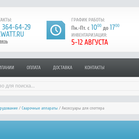
АКТЫ:
ГРАФИК РАБОТЫ:
) 364-64-29
10
00
17
00
Пн.-Пт. с
до
WATT.RU
ИНВЕНТАРИЗАЦИЯ:
5-12 АВГУСТА
вязь
МПАНИИ
ОПЛАТА
ДОСТАВКА
КОНТАКТЫ
орудование
/
Сварочные аппараты
/ Аксессуары для споттера