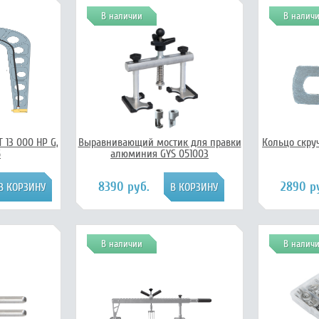
В наличии
В налич
 13 000 HP G,
Выравнивающий мостик для правки
Кольцо скру
5
алюминия GYS 051003
8390 руб.
2890 р
В наличии
В налич