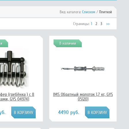
Вид каталога:
Списком
/
Плиткой
Страницы:
1
2
3
>>
ии
В наличии
фер (гребёнка ) с 8
IMS Обратный молоток 1,7 кг, GYS
ами, GYS 049741
051201
уб.
4490 руб.