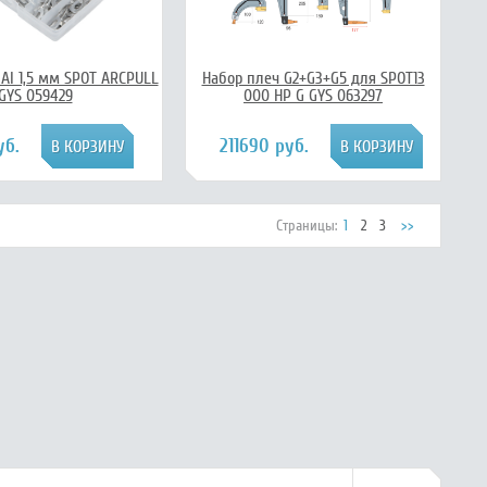
Al 1,5 мм SPOT ARCPULL
Набор плеч G2+G3+G5 для SPOT13
GYS 059429
000 HP G GYS 063297
уб.
211690 руб.
Страницы:
1
2
3
>>