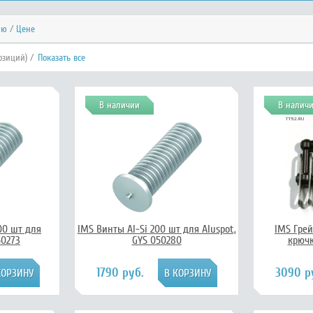
ию
/
Цене
озиций) /
Показать все
В наличии
В налич
00 шт для
IMS Винты Al-Si 200 шт для Aluspot,
IMS Грей
50273
GYS 050280
крючк
1790 руб.
3090 р