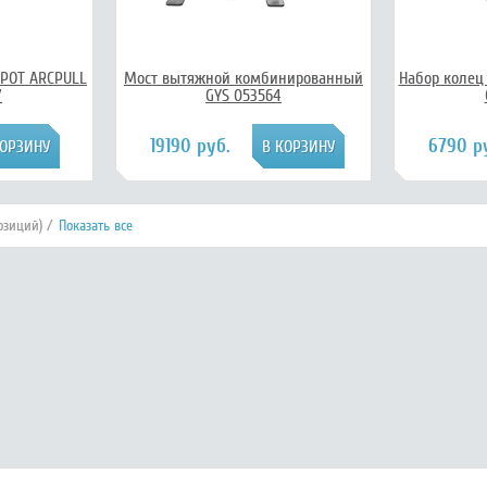
SPOT ARCPULL
Мост вытяжной комбинированный
Набор колец 
7
GYS 053564
19190 руб.
6790 р
озиций) /
Показать все