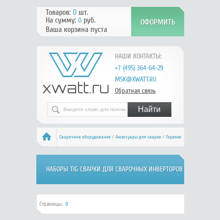
Товаров:
0
шт.
На сумму:
руб.
0
Ваша корзина пуста
НАШИ КОНТАКТЫ:
+7 (495) 364-64-29
MSK@XWATT.RU
Обратная связь
Сварочное оборудование
/
Аксессуары для сварки
/
Горелки
для TIG сварки
/ Наборы TIG для MMA
НАБОРЫ TIG СВАРКИ ДЛЯ СВАРОЧНЫХ ИНВЕРТОРОВ
MMA
Страницы:
0