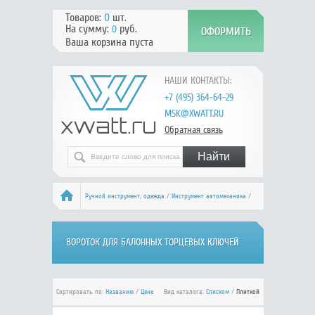
Товаров:
0
шт.
На сумму:
руб.
0
Ваша корзина пуста
НАШИ КОНТАКТЫ:
+7 (495) 364-64-29
MSK@XWATT.RU
Обратная связь
Ручной инcтрумент, одежда
/
Инструмент автомеханика
/
Вороток
/ Вороток для балонных торцевых ключей
ВОРОТОК ДЛЯ БАЛОННЫХ ТОРЦЕВЫХ КЛЮЧЕЙ
Сортировать по:
Названию
/
Цене
Вид каталога:
Списком
/
Плиткой