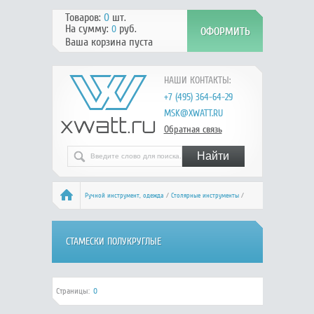
Товаров:
0
шт.
На сумму:
руб.
0
Ваша корзина пуста
НАШИ КОНТАКТЫ:
+7 (495) 364-64-29
MSK@XWATT.RU
Обратная связь
Ручной инcтрумент, одежда
/
Столярные инструменты
/
Стамески
/ Стамески полукруглые
СТАМЕСКИ ПОЛУКРУГЛЫЕ
Страницы:
0