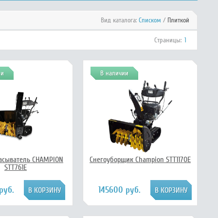
Вид каталога:
Списком
/
Плиткой
Страницы:
1
ии
В наличии
асыватель CHAMPION
Снегоуборщик Champion STT1170E
STT761E
руб.
145600 руб.