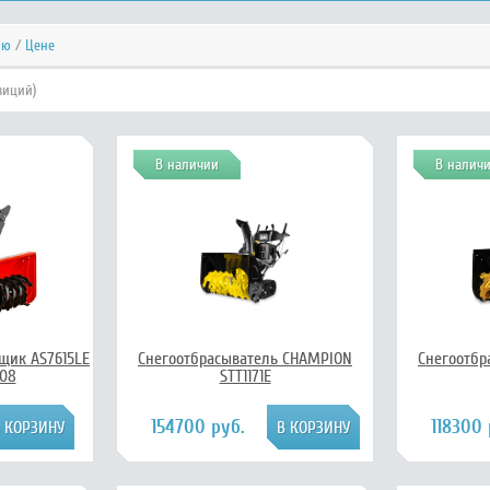
ию
/
Цене
зиций)
В наличии
В налич
щик AS7615LE
Снегоотбрасыватель CHAMPION
Снегоотбр
208
STT1171E
154700 руб.
118300 