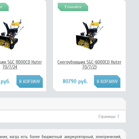
те
Уточняйте
ик SGC 11000CD Huter
Снегоуборщик SGC-6000CD Huter
70/7/24
70/7/23
 руб.
80790 руб.
Страницы:
1
ние, когда есть более бюджетный аккумуляторный, электрический,