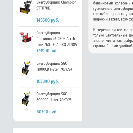
Снегоуборщик Champion
бензиновый колесный и
STT1170E
гусеничные снегоуборщ
снегоуборщик есть у к
широкий захват, возмож
145600 руб.
Интересно ли все это в
Снегоуборщик
только центральные до
бензиновый GEOS Arctic
знаете, что и как выб
Line 760 TE, AL-KO 212985
страны. С нами удобно!
173990 руб.
Снегоуборщик SGC
11000CD Huter 70/7/24
103890 руб.
Снегоуборщик SGC-
6000CD Huter 70/7/23
80790 руб.