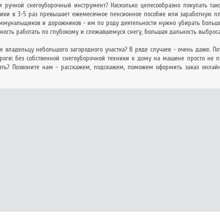
 ручной снегоуборочный инструмент? Насколько целесообразно покупать так
ики в 3-5 раз превышает ежемесячное пенсионное пособие или заработную пл
оммунальщиков и дорожников - им по роду деятельности нужно убирать больши
ность работать по глубокому и слежавшемуся снегу, большая дальность выброса
се владельцу небольшого загородного участка? В ряде случаев - очень даже. По
роги: без собственной снегоуборочной техники к дому на машине просто не пр
рать? Позвоните нам - расскажем, подскажем, поможем оформить заказ онлай