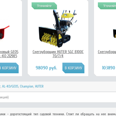
Уточняйте
Уточняй
новый GEOS
Снегоуборщик HUTER SGC 8100C
Снегоуборщ
L-KO 212985
70/7/4
98090 руб.
103890
r
,
AL-KO/GEOS
,
Champion
,
HUTER
зиций)
ики - дорогостоящий тип садовой техники. Стоит ли обращать на нее внима