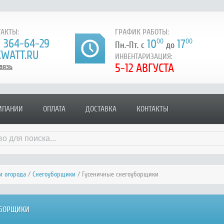
АКТЫ:
ГРАФИК РАБОТЫ:
) 364-64-29
10
00
17
00
Пн.-Пт. с
до
WATT.RU
ИНВЕНТАРИЗАЦИЯ:
5-12 АВГУСТА
вязь
МПАНИИ
ОПЛАТА
ДОСТАВКА
КОНТАКТЫ
и огорода
/
Снегоуборщики
/ Гусеничные снегоуборщики
УБОРЩИКИ