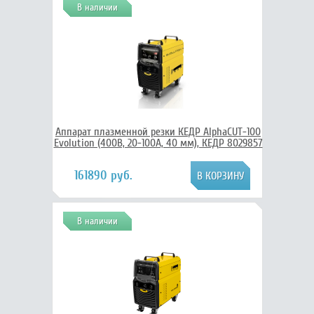
В наличии
Аппарат плазменной резки КЕДР AlphaCUT-100
Evolution (400В, 20-100А, 40 мм), КЕДР 8029857
161890 руб.
В наличии