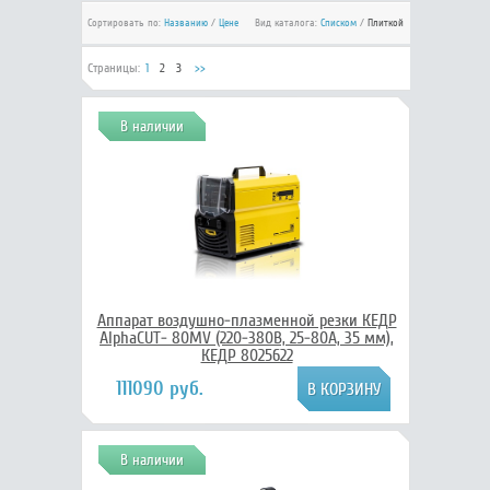
Сортировать по:
Названию
/
Цене
Вид каталога:
Списком
/
Плиткой
Страницы:
1
2
3
>>
В наличии
Аппарат воздушно-плазменной резки КЕДР
AlphaCUT- 80MV (220-380В, 25-80А, 35 мм),
КЕДР 8025622
111090 руб.
В наличии