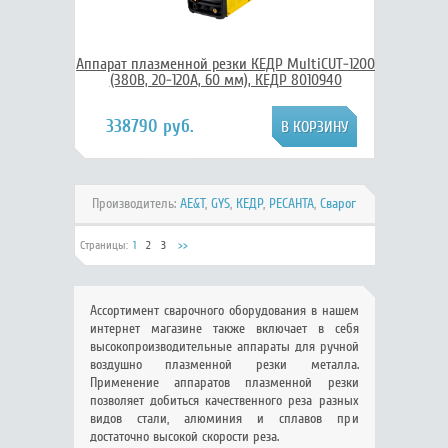
Аппарат плазменной резки КЕДР MultiCUT-1200
(380В, 20-120А, 60 мм), КЕДР 8010940
338790 руб.
Производитель:
AE&T
,
GYS
,
КЕДР
,
РЕСАНТА
,
Сварог
Страницы:
1
2
3
>>
Ассортимент сварочного оборудования в нашем
интернет магазине также включает в себя
высокопроизводительные аппараты для ручной
воздушно плазменной резки металла.
Применение аппаратов плазменной резки
позволяет добиться качественного реза разных
видов стали, алюминия и сплавов при
достаточно высокой скорости реза.