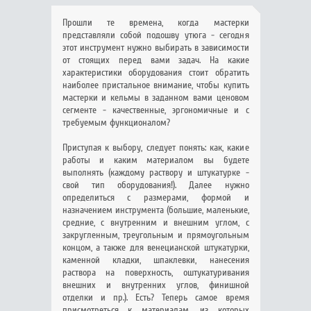
Прошли те времена, когда мастерки
представляли собой подошву утюга - сегодня
этот инструмент нужно выбирать в зависимости
от стоящих перед вами задач. На какие
характеристики оборудования стоит обратить
наиболее пристальное внимание, чтобы купить
мастерки и кельмы в заданном вами ценовом
сегменте - качественные, эргономичные и с
требуемым функционалом?
Приступая к выбору, следует понять: как, какие
работы и каким материалом вы будете
выполнять (каждому раствору и штукатурке -
свой тип оборудования!). Далее нужно
определиться с размерами, формой и
назначением инструмента (большие, маленькие,
средние, с внутренним и внешним углом, с
закругленным, треугольным и прямоугольным
концом, а также для венецианской штукатурки,
каменной кладки, шпаклевки, нанесения
раствора на поверхность, оштукатуривания
внешних и внутренних углов, финишной
отделки и пр.). Есть? Теперь самое время
присмотреться к материалам, из которых