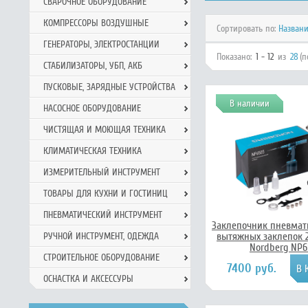
СВАРОЧНОЕ ОБОРУДОВАНИЕ
КОМПРЕССОРЫ ВОЗДУШНЫЕ
Сортировать по:
Назван
ГЕНЕРАТОРЫ, ЭЛЕКТРОСТАНЦИИ
Показано:
1 - 12
из
28
(п
СТАБИЛИЗАТОРЫ, УБП, АКБ
ПУСКОВЫЕ, ЗАРЯДНЫЕ УСТРОЙСТВА
В наличии
НАСОСНОЕ ОБОРУДОВАНИЕ
ЧИСТЯЩАЯ И МОЮЩАЯ ТЕХНИКА
КЛИМАТИЧЕСКАЯ ТЕХНИКА
ИЗМЕРИТЕЛЬНЫЙ ИНСТРУМЕНТ
ТОВАРЫ ДЛЯ КУХНИ И ГОСТИНИЦ
ПНЕВМАТИЧЕСКИЙ ИНСТРУМЕНТ
Заклепочник пневмат
вытяжных заклепок 2
РУЧНОЙ ИНCТРУМЕНТ, ОДЕЖДА
Nordberg NP6
СТРОИТЕЛЬНОЕ ОБОРУДОВАНИЕ
7400 руб.
ОСНАСТКА И АКСЕССУРЫ