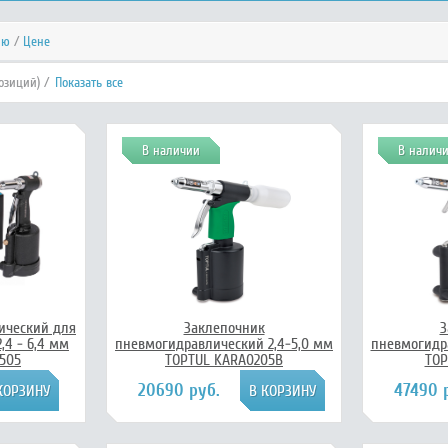
ию
/
Цене
озиций) /
Показать все
В наличии
В налич
ический для
Заклепочник
З
,4 - 6,4 мм
пневмогидравлический 2,4-5,0 мм
пневмогидр
505
TOPTUL KARA0205B
TOP
20690 руб.
47490 