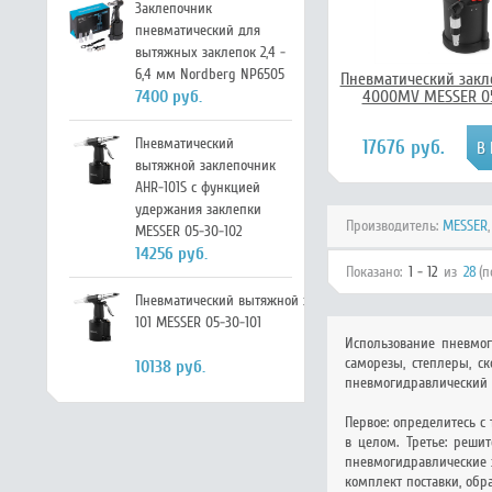
Заклепочник
пневматический для
вытяжных заклепок 2,4 -
6,4 мм Nordberg NP6505
Пневматический закл
7400 руб.
4000MV MESSER 0
Пневматический
17676 руб.
вытяжной заклепочник
AHR-101S с функцией
удержания заклепки
Производитель:
MESSER
MESSER 05-30-102
14256 руб.
Показано:
1 - 12
из
28
(п
Пневматический вытяжной заклепочник AHR-
101 MESSER 05-30-101
Использование пневмог
саморезы, степлеры, с
10138 руб.
пневмогидравлический з
Первое: определитесь с
в целом. Третье: реши
пневмогидравлические 
комплект поставки, обр