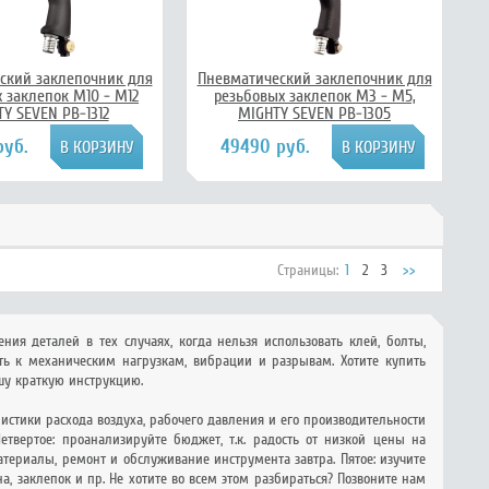
ский заклепочник для
Пневматический заклепочник для
 заклепок М10 - М12
резьбовых заклепок М3 - М5,
Y SEVEN PB-1312
MIGHTY SEVEN PB-1305
руб.
49490 руб.
Страницы:
1
2
3
>>
я деталей в тех случаях, когда нельзя использовать клей, болты,
сть к механическим нагрузкам, вибрации и разрывам. Хотите купить
шу краткую инструкцию.
истики расхода воздуха, рабочего давления и его производительности
твертое: проанализируйте бюджет, т.к. радость от низкой цены на
ериалы, ремонт и обслуживание инструмента завтра. Пятое: изучите
, заклепок и пр. Не хотите во всем этом разбираться? Позвоните нам