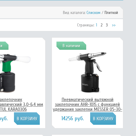
Вид каталога:
Списком
/
Плиткой
Страницы:
1
2
3
>>
ии
В наличии
аклепочник
Пневматический вытяжной
авлический 3,0-6,4 мм
заклепочник AHR-101S с функцией
TUL KARA0306
удержания заклепки MESSER 05-30-
102
руб.
14256 руб.