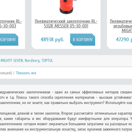
епочник RL-
Пневматический заклепочник RL-
Пневматиче
5-30-003
5312K MESSER 05-30-001
резьбовых
MIGHT
48938 руб.
47290 
,
MIGHTY SEVEN
,
Nordberg
,
TOPTUL
озиций) /
Показать все
идравлических заклепочников - один из самых эффективных методов соединени
котч и т.д. Плюсы такого способа скрепления материалов - высокая устойчиво
аклепочник, но не знаете, как правильно выбрать инструмент? Используйте на
 толщиной, длиной и типом заклепок. Второе: рассчитайте оптимальные характер
те, какие габариты и вес оборудования будут комфортными для оператора. Че
заклепочники сегодня может омрачиться большими затратами на расходные мат
атив внимание на инструментальную оснастку, запас кулачков зажимного патрона