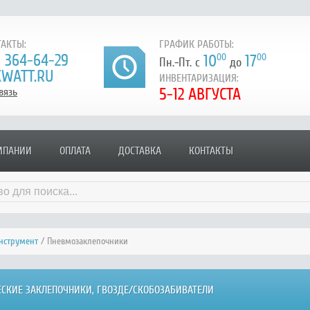
АКТЫ:
ГРАФИК РАБОТЫ:
) 364-64-29
10
00
17
00
Пн.-Пт. с
до
WATT.RU
ИНВЕНТАРИЗАЦИЯ:
5-12 АВГУСТА
вязь
МПАНИИ
ОПЛАТА
ДОСТАВКА
КОНТАКТЫ
нструмент
/ Пневмозаклепочники
СКИЕ ЗАКЛЕПОЧНИКИ, ГВОЗДЕ/СКОБОЗАБИВАТЕЛИ