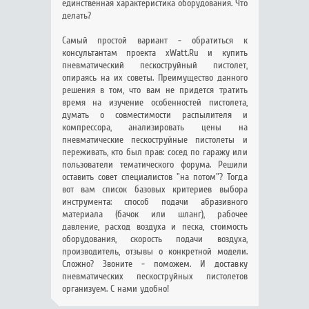
единственная характеристика оборудования. Что
делать?
Самый простой вариант - обратиться к
консультантам проекта xWatt.Ru и купить
пневматический пескоструйный пистолет,
опираясь на их советы. Преимущество данного
решения в том, что вам не придется тратить
время на изучение особенностей пистолета,
думать о совместимости распылителя и
компрессора, анализировать цены на
пневматические пескоструйные пистолеты и
переживать, кто был прав: сосед по гаражу или
пользователи тематического форума. Решили
оставить совет специалистов "на потом"? Тогда
вот вам список базовых критериев выбора
инструмента: способ подачи абразивного
материала (бачок или шланг), рабочее
давление, расход воздуха и песка, стоимость
оборудования, скорость подачи воздуха,
производитель, отзывы о конкретной модели.
Сложно? Звоните - поможем. И доставку
пневматических пескоструйных пистолетов
организуем. С нами удобно!