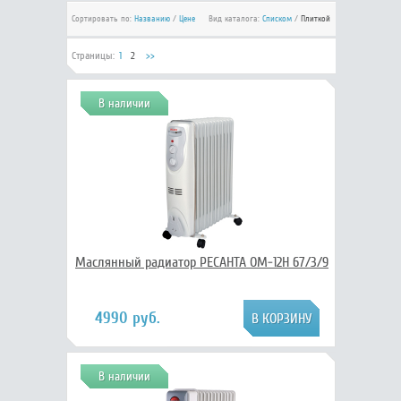
Сортировать по:
Названию
/
Цене
Вид каталога:
Списком
/
Плиткой
Страницы:
1
2
>>
В наличии
Маслянный радиатор РЕСАНТА ОМ-12Н 67/3/9
4990 руб.
В наличии