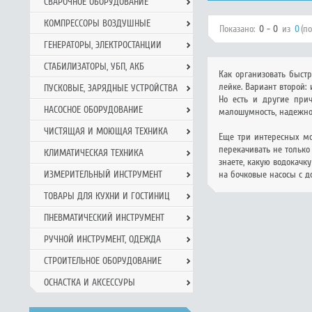
СВАРОЧНОЕ ОБОРУДОВАНИЕ
КОМПРЕССОРЫ ВОЗДУШНЫЕ
Показано:
0 - 0
из
0
(п
ГЕНЕРАТОРЫ, ЭЛЕКТРОСТАНЦИИ
СТАБИЛИЗАТОРЫ, УБП, АКБ
Как организовать быст
лейке. Вариант второй:
ПУСКОВЫЕ, ЗАРЯДНЫЕ УСТРОЙСТВА
Но есть и другие при
НАСОСНОЕ ОБОРУДОВАНИЕ
малошумность, надежнос
ЧИСТЯЩАЯ И МОЮЩАЯ ТЕХНИКА
Еще три интересных мо
перекачивать не только 
КЛИМАТИЧЕСКАЯ ТЕХНИКА
знаете, какую водокачк
ИЗМЕРИТЕЛЬНЫЙ ИНСТРУМЕНТ
на бочковые насосы с д
ТОВАРЫ ДЛЯ КУХНИ И ГОСТИНИЦ
ПНЕВМАТИЧЕСКИЙ ИНСТРУМЕНТ
РУЧНОЙ ИНCТРУМЕНТ, ОДЕЖДА
СТРОИТЕЛЬНОЕ ОБОРУДОВАНИЕ
ОСНАСТКА И АКСЕССУРЫ