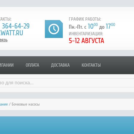
АКТЫ:
ГРАФИК РАБОТЫ:
) 364-64-29
10
00
17
00
Пн.-Пт. с
до
WATT.RU
ИНВЕНТАРИЗАЦИЯ:
5-12 АВГУСТА
вязь
МПАНИИ
ОПЛАТА
ДОСТАВКА
КОНТАКТЫ
вание
/ Бочковые насосы