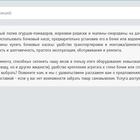
озиций)
рый полив огурцов-помидоров, морковки-редиски и малины-смородины на дач
 использовать бочковый насос, предварительно установив его в бочке или водое
чины купить бочковые насосы: удобство транспортировки и монтажа/демонт
ть и долговечность, простота эксплуатации, обслуживания и ремонта.
мента, способных склонить чашу весов в пользу этого оборудования: невысок
воду, но и другие жидкости), удобство крепления агрегата к стене бочки или с
у выбрать? Позвоните нам, и мы с удовольствием расскажем вам о предложения
оставкой - если у вас нет возможности забрать товар самовывозом. Услуга досту