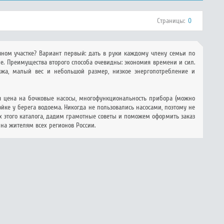
Страницы:
0
ном участке? Вариант первый: дать в руки каждому члену семьи по
ме. Преимущества второго способа очевидны: экономия времени и сил.
ажа, малый вес и небольшой размер, низкое энергопотребление и
ая цена на бочковые насосы, многофункциональность прибора (можно
тойке у берега водоема. Никогда не пользовались насосами, поэтому не
х этого каталога, дадим грамотные советы и поможем оформить заказ
пна жителям всех регионов России.