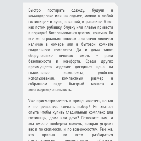
Быстро постирать одежду, будучи в
командировке или на отдыхе, можно в любой
гостинице - в душе, в ванной, в раковине. А вот
как потом рубашку, блузку или платье привести
в порядок? Воспользоваться утюгом, конечно. Но
все же огромным плюсом для отеля является
наличие в номере или в бытовой комнате
гладильного комплекса. Да и дома такое
оборудование неплохо иметь - ради
безопасности и комфорта. Среди других
преимуществ изделия: доступная цена на
гладильные комплексы, удобство
использования, компактный размер в
собранном виде, быстрый монтаж и
многофункциональность.
Уже присматриваетесь и прицениваетесь, но так
и не решаетесь сделать выбор? Не хватает
опыта, чтобы купить гладильный комплекс для
гостиницы, дома или дачи? Позвоните нам, и
мы вместе подберем модель, которая устроит
вас и по стоимости, и по возможностям. Тем же,
кто привык во всем разбираться
самостоятельно, рекомендуем обратить