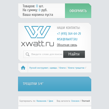
Товаров:
0
шт.
На сумму:
руб.
0
Ваша корзина пуста
НАШИ КОНТАКТЫ:
+7 (495) 364-64-29
MSK@XWATT.RU
Обратная связь
Ручной инcтрумент, одежда
/
Ключи
/
Ключи трещотки
/
Трещотки 3/4"
ТРЕЩОТКИ 3/4"
Сортировать по:
Названию
/
Цене
Вид каталога:
Списком
/
Плиткой