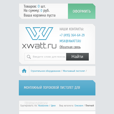
Товаров:
0
шт.
На сумму:
руб.
0
Ваша корзина пуста
НАШИ КОНТАКТЫ:
+7 (495) 364-64-29
MSK@XWATT.RU
Обратная связь
Строительное оборудование
/
Монтажный пистолет
/
Монтажный пороховой пистолет для теплоизоляции
МОНТАЖНЫЙ ПОРОХОВОЙ ПИСТОЛЕТ ДЛЯ
ТЕПЛОИЗОЛЯЦИИ
Сортировать по:
Названию
/
Цене
Вид каталога:
Списком
/
Плиткой