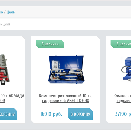
ию
/
Цене
зиций)
В наличии
В налич
 10 т АРМАДА
Комплект рихтовочный 10 т с
Комплект
10R
гидравликой AE&T T03010
гидрав
16910 руб.
37190 р