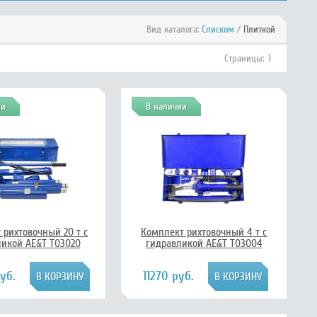
Вид каталога:
Списком
/
Плиткой
Страницы:
1
ии
В наличии
 рихтовочный 20 т с
Комплект рихтовочный 4 т с
ликой AE&T T03020
гидравликой AE&T T03004
уб.
11270 руб.