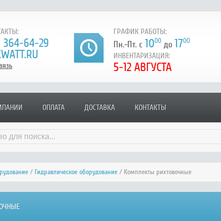
АКТЫ:
ГРАФИК РАБОТЫ:
) 364-64-29
10
00
17
00
Пн.-Пт. с
до
WATT.RU
ИНВЕНТАРИЗАЦИЯ:
5-12 АВГУСТА
вязь
МПАНИИ
ОПЛАТА
ДОСТАВКА
КОНТАКТЫ
орудование
/
Гидравлическое оборудование
/ Комплекты рихтовочные
ОЧНЫЕ