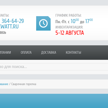
АКТЫ:
ГРАФИК РАБОТЫ:
) 364-64-29
10
00
17
00
Пн.-Пт. с
до
WATT.RU
ИНВЕНТАРИЗАЦИЯ:
5-12 АВГУСТА
вязь
МПАНИИ
ОПЛАТА
ДОСТАВКА
КОНТАКТЫ
ование
/ Сварочная горелка