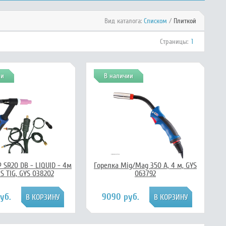
Вид каталога:
Списком
/
Плиткой
Страницы:
1
ии
В наличии
 SR20 DB - LIQUID - 4м
Горелка Mig/Mag 350 А, 4 м, GYS
S TIG, GYS 038202
063792
уб.
9090 руб.