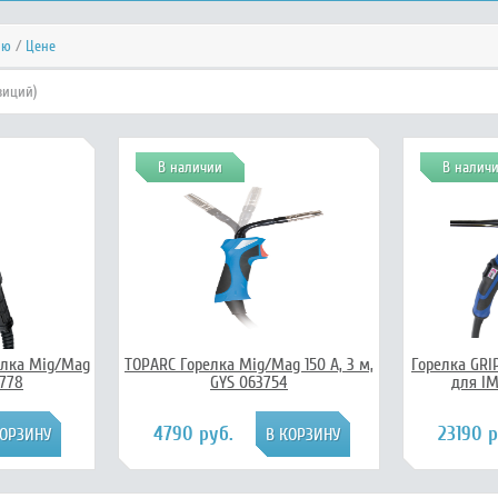
ию
/
Цене
зиций)
В наличии
В налич
елка Mig/Mag
TOPARC Горелка Mig/Mag 150 А, 3 м,
Горелка GRIP
3778
GYS 063754
для IM
4790 руб.
23190 р