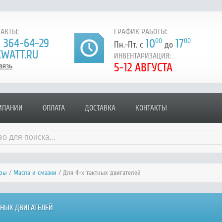
АКТЫ:
ГРАФИК РАБОТЫ:
) 364-64-29
10
00
17
00
Пн.-Пт. с
до
WATT.RU
ИНВЕНТАРИЗАЦИЯ:
5-12 АВГУСТА
вязь
МПАНИИ
ОПЛАТА
ДОСТАВКА
КОНТАКТЫ
уры
/
Масла и смазки
/ Для 4-х тактных двигателей
ТНЫХ ДВИГАТЕЛЕЙ