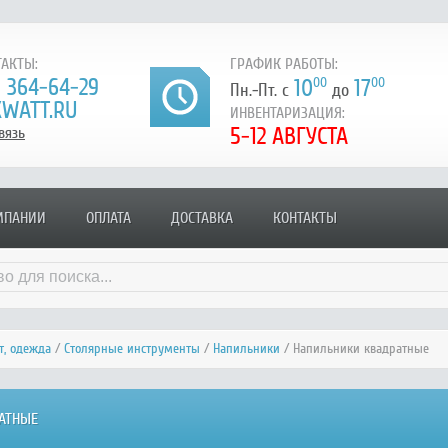
АКТЫ:
ГРАФИК РАБОТЫ:
) 364-64-29
10
00
17
00
Пн.-Пт. с
до
WATT.RU
ИНВЕНТАРИЗАЦИЯ:
5-12 АВГУСТА
вязь
МПАНИИ
ОПЛАТА
ДОСТАВКА
КОНТАКТЫ
т, одежда
/
Столярные инструменты
/
Напильники
/ Напильники квадратные
АТНЫЕ