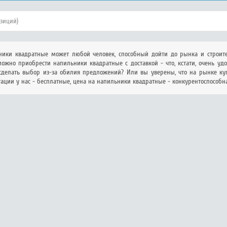
озиций)
ьники квадратные может любой человек, способный дойти до рынка и стро
можно приобрести напильники квадратные с доставкой - что, кстати, очень удоб
 сделать выбор из-за обилия предложений? Или вы уверены, что на рынке к
тации у нас - бесплатные, цена на напильники квадратные - конкурентоспособна