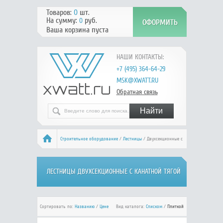
Товаров:
0
шт.
На сумму:
руб.
0
Ваша корзина пуста
НАШИ КОНТАКТЫ:
+7 (495) 364-64-29
MSK@XWATT.RU
Обратная связь
Строительное оборудование
/
Лестницы
/ Двухсекционные с
тягой
ЛЕСТНИЦЫ ДВУХСЕКЦИОННЫЕ С КАНАТНОЙ ТЯГОЙ
Сортировать по:
Названию
/
Цене
Вид каталога:
Списком
/
Плиткой