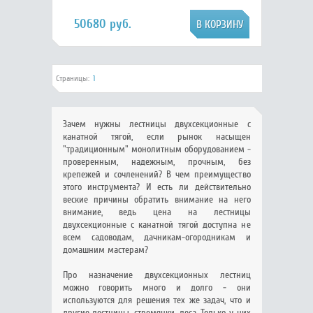
50680 руб.
Страницы:
1
Зачем нужны лестницы двухсекционные с
канатной тягой, если рынок насыщен
"традиционным" монолитным оборудованием -
проверенным, надежным, прочным, без
крепежей и сочленений? В чем преимущество
этого инструмента? И есть ли действительно
веские причины обратить внимание на него
внимание, ведь цена на лестницы
двухсекционные с канатной тягой доступна не
всем садоводам, дачникам-огородникам и
домашним мастерам?
Про назначение двухсекционных лестниц
можно говорить много и долго - они
используются для решения тех же задач, что и
другие лестницы, стремянки, леса. Только у них