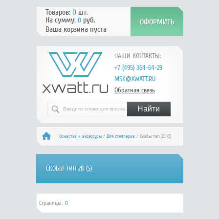
Товаров:
0
шт.
На сумму:
руб.
0
Ваша корзина пуста
НАШИ КОНТАКТЫ:
+7 (495) 364-64-29
MSK@XWATT.RU
Обратная связь
Оснастка и аксессуры
/
Для степлеров
/ Скобы тип 28 (S)
СКОБЫ ТИП 28 (S)
Страницы:
0