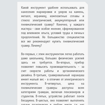
Какой инструмент удобнее использовать для
нанесения маркировки и узоров на камень,
металл, керамику, композитные сплавы и
стекло: электрический, аккумуляторный или
пневматический гравер? Конечно, у каждого
мастера - свое особое мнение, сформированное
под влиянием опыта, условий труда и личных
предпочтений. Но большинство специалистов
все же рекомендуют купить пневматический
гравер. Почему?
Во-первых, с этим инструментом легко работать
даже школьнику, больших физических усилий
здесь не требуется. Во-вторых, прибор
позволяет повысить производительность - за
счет скорости работы и эргономического
дизайна. В-третьих, гравировальный карандаш
имеет малый вес - в отличие от электрического
инструмента. В-четвертых, цена на
пневматические граверы доступна всем
категориям граждан, включая пенсионеров и
студентов. В-пятых, устройство работает почти
бесшумно. В-шестых, оно позволяет выполнять
задачи практически в любом месте, т.к. нет