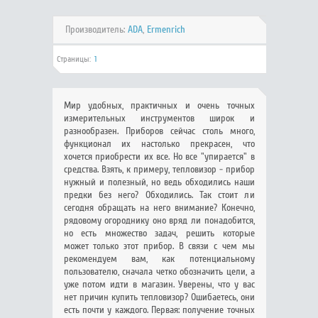
Производитель:
ADA
,
Ermenrich
Страницы:
1
Мир удобных, практичных и очень точных
измерительных инструментов широк и
разнообразен. Приборов сейчас столь много,
функционал их настолько прекрасен, что
хочется приобрести их все. Но все "упирается" в
средства. Взять, к примеру, тепловизор - прибор
нужный и полезный, но ведь обходились наши
предки без него? Обходились. Так стоит ли
сегодня обращать на него внимание? Конечно,
рядовому огороднику оно вряд ли понадобится,
но есть множество задач, решить которые
может только этот прибор. В связи с чем мы
рекомендуем вам, как потенциальному
пользователю, сначала четко обозначить цели, а
уже потом идти в магазин. Уверены, что у вас
нет причин купить тепловизор? Ошибаетесь, они
есть почти у каждого. Первая: получение точных