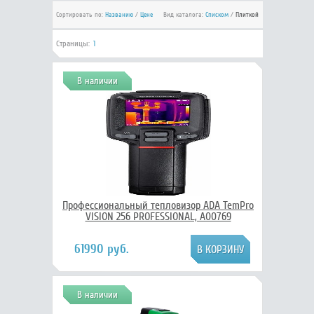
Сортировать по:
Названию
/
Цене
Вид каталога:
Списком
/
Плиткой
Страницы:
1
В наличии
Профессиональный тепловизор ADA TemPro
VISION 256 PROFESSIONAL, А00769
61990 руб.
В наличии