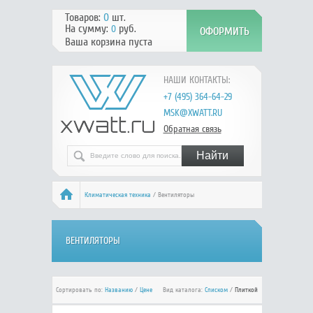
Товаров:
0
шт.
На сумму:
руб.
0
Ваша корзина пуста
НАШИ КОНТАКТЫ:
+7 (495) 364-64-29
MSK@XWATT.RU
Обратная связь
Климатическая техника
/ Вентиляторы
ВЕНТИЛЯТОРЫ
Сортировать по:
Названию
/
Цене
Вид каталога:
Списком
/
Плиткой