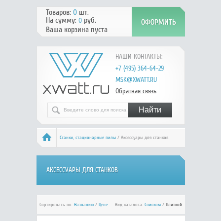
Товаров:
0
шт.
На сумму:
руб.
0
Ваша корзина пуста
НАШИ КОНТАКТЫ:
+7 (495) 364-64-29
MSK@XWATT.RU
Обратная связь
Станки, стационарные пилы
/ Аксессуары для станков
АКСЕССУАРЫ ДЛЯ СТАНКОВ
Сортировать по:
Названию
/
Цене
Вид каталога:
Списком
/
Плиткой