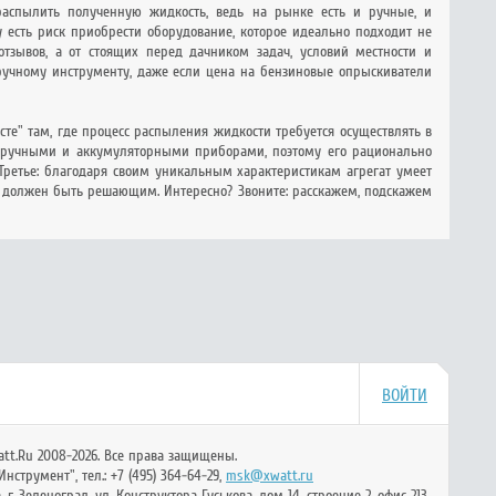
 распылить полученную жидкость, ведь на рынке есть и ручные, и
 есть риск приобрести оборудование, которое идеально подходит не
отзывов, а от стоящих перед дачником задач, условий местности и
 ручному инструменту, даже если цена на бензиновые опрыскиватели
те" там, где процесс распыления жидкости требуется осуществлять в
 ручными и аккумуляторными приборами, поэтому его рационально
Третье: благодаря своим уникальным характеристикам агрегат умеет
а должен быть решающим. Интересно? Звоните: расскажем, подскажем
ВОЙТИ
tt.Ru 2008-2026. Все права защищены.
Инструмент"
, тел.:
+7 (495) 364-64-29
,
msk@xwatt.ru
а
,
г. Зеленоград, ул. Конструктора Гуськова, дом 14, строение 2, офис 213