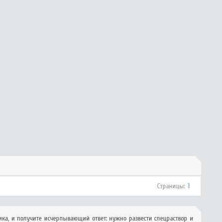
Страницы:
1
ика, и получите исчерпывающий ответ: нужно развести спецраствор и