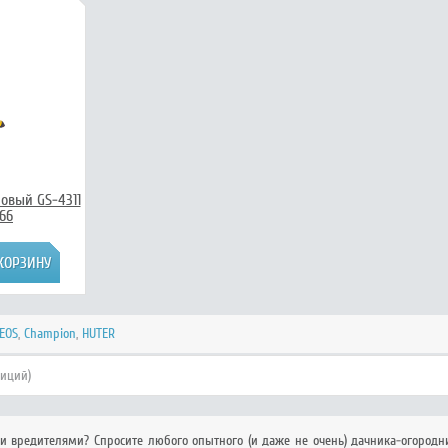
овый GS-4311
/66
EOS
,
Champion
,
HUTER
зиций)
и вредителями? Спросите любого опытного (и даже не очень) дачника-огородн