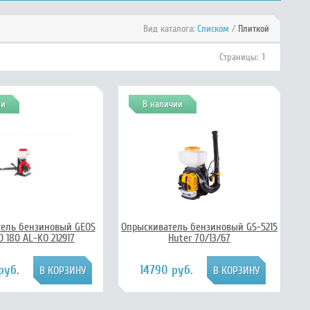
Вид каталога:
Списком
/
Плиткой
Страницы:
1
ии
В наличии
ель бензиновый GEOS
Опрыскиватель бензиновый GS-5215
 180 AL-KO 212917
Huter 70/13/67
руб.
14790 руб.