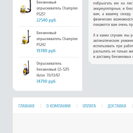
Бензиновый
побрызгать им на лист
опрыскиватель Champion
аккумуляторные, и бен
вам, а вашему соседу 
PS257
физических возможност
22540 руб.
покажется вам очень пр
Бензиновый
А в каких случаях мы р
опрыскиватель Champion
автоматическом режим
PS242
использовать при рабо
19780 руб.
распылять не только ж
и доставку бензиновых 
Опрыскиватель
бензиновый GS-5215
Huter 70/13/67
14790 руб.
ГЛАВНАЯ
О КОМПАНИИ
ОПЛАТА
ДОСТАВКА