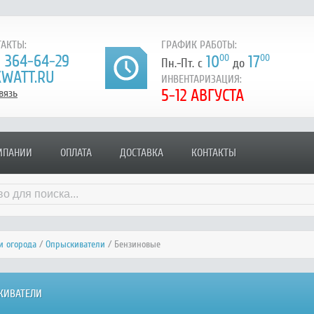
АКТЫ:
ГРАФИК РАБОТЫ:
) 364-64-29
10
00
17
00
Пн.-Пт. с
до
WATT.RU
ИНВЕНТАРИЗАЦИЯ:
5-12 АВГУСТА
вязь
МПАНИИ
ОПЛАТА
ДОСТАВКА
КОНТАКТЫ
и огорода
/
Опрыскиватели
/ Бензиновые
КИВАТЕЛИ