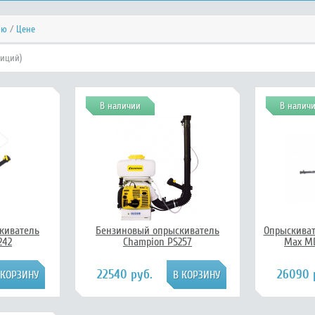
ию
/
Цене
зиций)
В наличии
В налич
киватель
Бензиновый опрыскиватель
Опрыскиват
242
Champion PS257
Max MD
22540 руб.
26090 