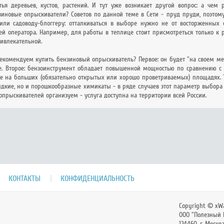
ья деревьев, кустов, растений. И тут уже возникает другой вопрос: а чем
зиновые опрыскиватели? Советов по данной теме в Сети - пруд пруди, поэтому
или садоводу-блоггеру: отталкиваться в выборе нужно не от восторженных 
ей оператора. Например, для работы в теплице стоит присмотреться только к
ивлекательной.
екомендуем купить бензиновый опрыскиватель? Первое: он будет "на своем мес
е. Второе: бензоинструмент обладает повышенной мощностью по сравнению с
те на больших (обязательно открытых или хорошо проветриваемых) площадях. 
идкие, но и порошкообразные химикаты - в ряде случаев этот параметр выбор
опрыскивателей организуем - услуга доступна на территории всей России.
КОНТАКТЫ
КОНФИДЕНЦИАЛЬНОСТЬ
Copyright © xWa
ООО "Полезный 
124460
,
г. Москв