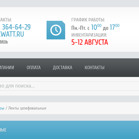
АКТЫ:
ГРАФИК РАБОТЫ:
) 364-64-29
10
00
17
00
Пн.-Пт. с
до
WATT.RU
ИНВЕНТАРИЗАЦИЯ:
5-12 АВГУСТА
вязь
МПАНИИ
ОПЛАТА
ДОСТАВКА
КОНТАКТЫ
уры
/ Ленты шлифовальные
НЫЕ