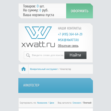
Товаров:
0
шт.
На сумму:
руб.
0
Ваша корзина пуста
НАШИ КОНТАКТЫ:
+7 (495) 364-64-29
MSK@XWATT.RU
Обратная связь
Измерительный инструмент
/ Алкотестер
АЛКОТЕСТЕР
Сортировать по:
Названию
/
Цене
Вид каталога:
Списком
/
Плиткой