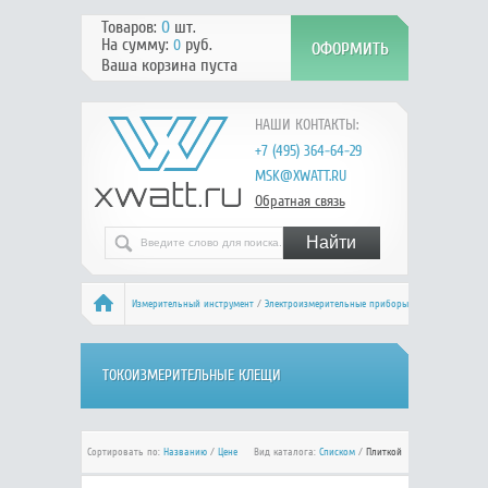
Товаров:
0
шт.
На сумму:
руб.
0
Ваша корзина пуста
НАШИ КОНТАКТЫ:
+7 (495) 364-64-29
MSK@XWATT.RU
Обратная связь
Измерительный инструмент
/
Электроизмерительные приборы
/ Токоизмерительные клещи
ТОКОИЗМЕРИТЕЛЬНЫЕ КЛЕЩИ
Сортировать по:
Названию
/
Цене
Вид каталога:
Списком
/
Плиткой