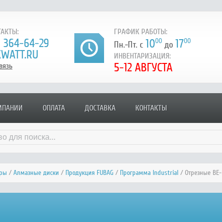
АКТЫ:
ГРАФИК РАБОТЫ:
) 364-64-29
10
00
17
00
Пн.-Пт. с
до
WATT.RU
ИНВЕНТАРИЗАЦИЯ:
5-12 АВГУСТА
вязь
МПАНИИ
ОПЛАТА
ДОСТАВКА
КОНТАКТЫ
уры
/
Алмазные диски
/
Продукция FUBAG
/
Программа Industrial
/ Отрезные BE-