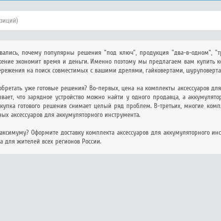
озиций)
ались, почему популярны решения "под ключ", продукция "два-в-одном", "т
ение экономит время и деньги. Именно поэтому мы предлагаем вам купить ком
ережения на поиск совместимых с вашими дрелями, гайковертами, шуруповер
бретать уже готовые решения? Во-первых, цена на комплекты аксессуаров для
ывает, что зарядное устройство можно найти у одного продавца, а аккумулят
окупка готового решения снимает целый ряд проблем. В-третьих, многие компл
ых аксессуаров для аккумуляторного инструмента.
максимуму? Оформите доставку комплекта аксессуаров для аккумуляторного ин
на для жителей всех регионов России.