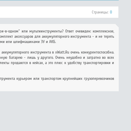
Страницы:
0
ри-в-одном" или мультиинструменты? Ответ очевиден: комплексное,
плект аксессуаров для аккумуляторного инструмента - и не терять
тами или шлифмашинами ЗУ и АКБ.
 аккумуляторного инструмента в xWatt.Ru очень конкурентоспособна.
орную батарею - лишь у другого. Очень неудобно и затратно во всех
екты продаются в кейсах, а это плюс к удобству транспортировки и
струмента курьером или транспортом крупнейших грузоперевозчиков