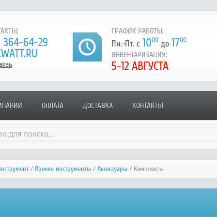
АКТЫ:
ГРАФИК РАБОТЫ:
) 364-64-29
10
00
17
00
Пн.-Пт. с
до
WATT.RU
ИНВЕНТАРИЗАЦИЯ:
5-12 АВГУСТА
вязь
МПАНИИ
ОПЛАТА
ДОСТАВКА
КОНТАКТЫ
инструмент
/
Прочие инструменты
/
Аксессуары
/ Комплекты