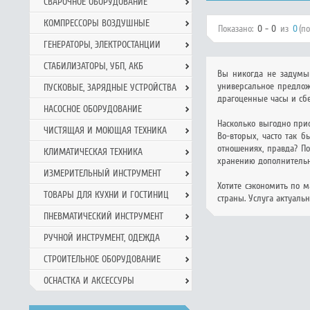
СВАРОЧНОЕ ОБОРУДОВАНИЕ
КОМПРЕССОРЫ ВОЗДУШНЫЕ
Показано:
0 - 0
из
0
(п
ГЕНЕРАТОРЫ, ЭЛЕКТРОСТАНЦИИ
СТАБИЛИЗАТОРЫ, УБП, АКБ
Вы никогда не задумыв
универсальное предлож
ПУСКОВЫЕ, ЗАРЯДНЫЕ УСТРОЙСТВА
драгоценные часы и сб
НАСОСНОЕ ОБОРУДОВАНИЕ
Насколько выгодно прио
ЧИСТЯЩАЯ И МОЮЩАЯ ТЕХНИКА
Во-вторых, часто так б
отношениях, правда? П
КЛИМАТИЧЕСКАЯ ТЕХНИКА
хранению дополнительн
ИЗМЕРИТЕЛЬНЫЙ ИНСТРУМЕНТ
Хотите сэкономить по 
ТОВАРЫ ДЛЯ КУХНИ И ГОСТИНИЦ
страны. Услуга актуаль
ПНЕВМАТИЧЕСКИЙ ИНСТРУМЕНТ
РУЧНОЙ ИНCТРУМЕНТ, ОДЕЖДА
СТРОИТЕЛЬНОЕ ОБОРУДОВАНИЕ
ОСНАСТКА И АКСЕССУРЫ