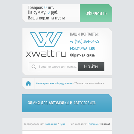
Товаров:
0
шт.
На сумму:
руб.
0
Ваша корзина пуста
НАШИ КОНТАКТЫ:
+7 (495) 364-64-29
MSK@XWATT.RU
Обратная связь
Автосервисное оборудование
/ Химия для автомойки и
автосервиса
ХИМИЯ ДЛЯ АВТОМОЙКИ И АВТОСЕРВИСА
Сортировать по:
Названию
/
Цене
Вид каталога:
Списком
/
Плиткой