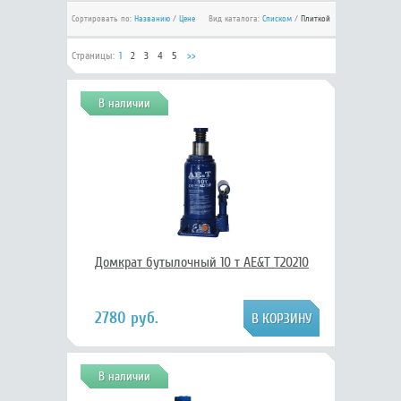
Сортировать по:
Названию
/
Цене
Вид каталога:
Списком
/
Плиткой
Страницы:
1
2
3
4
5
>>
В наличии
Домкрат бутылочный 10 т AE&T T20210
2780 руб.
В наличии