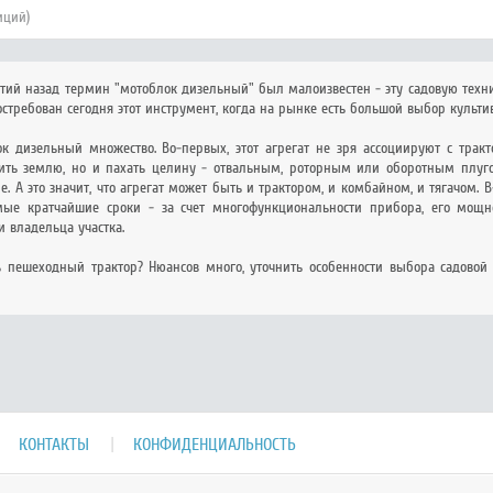
иций)
тий назад термин "мотоблок дизельный" был малоизвестен - эту садовую техн
востребован сегодня этот инструмент, когда на рынке есть большой выбор культ
к дизельный множество. Во-первых, этот агрегат не зря ассоциируют с трак
ть землю, но и пахать целину - отвальным, роторным или оборотным плугом.
. А это значит, что агрегат может быть и трактором, и комбайном, и тягачом.
мые кратчайшие сроки - за счет многофункциональности прибора, его мощно
 владельца участка.
 пешеходный трактор? Нюансов много, уточнить особенности выбора садовой
КОНТАКТЫ
КОНФИДЕНЦИАЛЬНОСТЬ