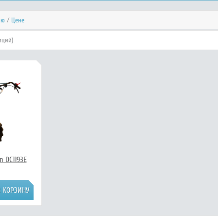
ию
/
Цене
иций)
 DC1193E