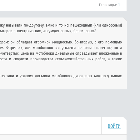
Страницы:
1
ику называли по-другому, емко и точно: пешеходный (или одноосный)
иваторов - электрических, аккумуляторных, бензиновых?
тором: он обладает огромной мощностью. Во-вторых, с его помощью
 В-третьих, для мотоблоков выпускается не только навесное, но и
 В-четвертых, цена на мотоблоки дизельные оправдывает вложенные в
сти и скорости производства сельскохозяйственных работ, а также
 техники и условия доставки мотоблоков дизельных можно у наших
ВОЙТИ