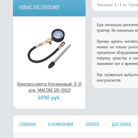
Показано:
1 - 1
из
1
(поз
НОВЫЕ ПОСТУПЛЕНИЯ
Еще несколько десятиле
трактор. Но насколько 
Причин купить мотобло
можно не только рыхли
прицепное оборудование
покупку средства в са
экономии сил и времени
Как правильно выбрать
консультантов.
Компрессометр бензиновый, 0-21
атм, МАСТАК 120-10021
6090 руб.
ГЛАВНАЯ
О КОМПАНИИ
ОПЛАТА
ДОСТАВКА