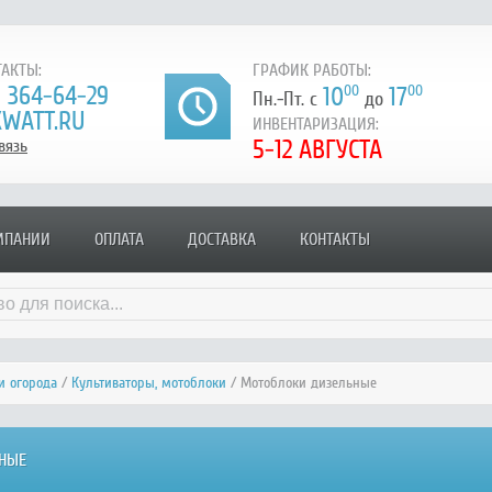
АКТЫ:
ГРАФИК РАБОТЫ:
) 364-64-29
10
00
17
00
Пн.-Пт. с
до
WATT.RU
ИНВЕНТАРИЗАЦИЯ:
5-12 АВГУСТА
вязь
МПАНИИ
ОПЛАТА
ДОСТАВКА
КОНТАКТЫ
и огорода
/
Культиваторы, мотоблоки
/ Мотоблоки дизельные
НЫЕ