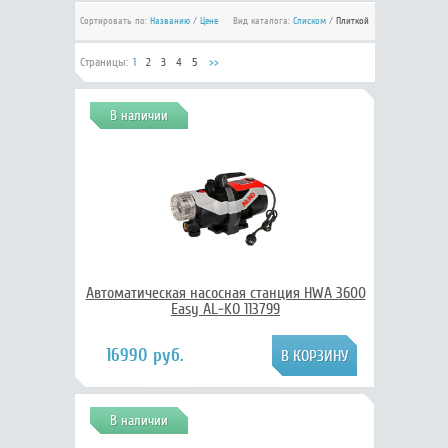
Сортировать по:
Названию
/
Цене
Вид каталога:
Списком
/
Плиткой
Страницы:
1
2
3
4
5
>>
В наличии
Автоматическая насосная станция HWA 3600
Easy AL-KO 113799
16990 руб.
В наличии