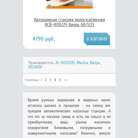
Автономная станция водоснабжения
АСВ-400/2Ч Вихрь 68/1/23
4790 руб.
Производитель:
AL-KO/GEOS
,
Marina
,
Вихрь
,
РЕСАНТА
Страницы:
1
2
3
4
5
>>
Время ручных водокачек и водяных колес
осталось далеко в прошлом - на смену им
пришли автоматические насосные станции. А
что это за техника такая, и есть ли смысл в ее
приобретении, ведь рынок наполнен
недорогими бочковыми, погружными и
поверхностными насосами? Конечно, вопрос