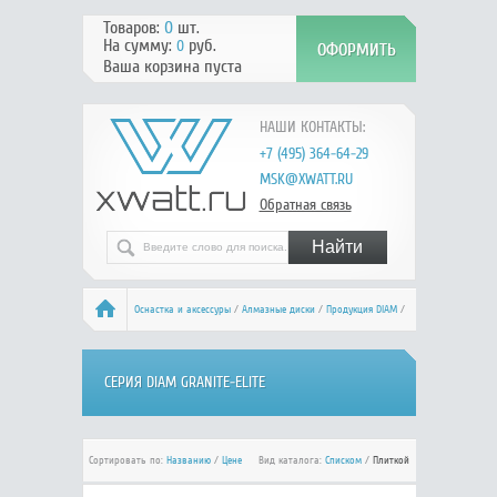
Товаров:
0
шт.
На сумму:
руб.
0
Ваша корзина пуста
НАШИ КОНТАКТЫ:
+7 (495) 364-64-29
MSK@XWATT.RU
Обратная связь
Оснастка и аксессуры
/
Алмазные диски
/
Продукция DIAM
/
Серия Granite-Elite
СЕРИЯ DIAM GRANITE-ELITE
Сортировать по:
Названию
/
Цене
Вид каталога:
Списком
/
Плиткой