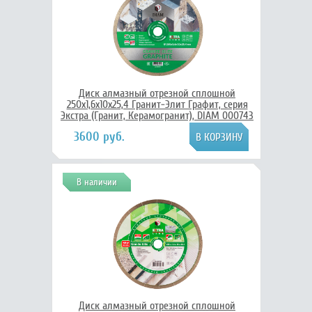
Диск алмазный отрезной сплошной
250x1,6x10x25,4 Гранит-Элит Графит, серия
Экстра (Гранит, Керамогранит), DIAM 000743
3600 руб.
В наличии
Диск алмазный отрезной сплошной