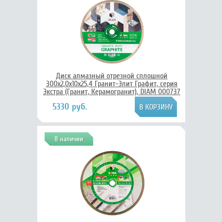
Диск алмазный отрезной сплошной
300x2,0x10x25,4 Гранит-Элит Графит, серия
Экстра (Гранит, Керамогранит), DIAM 000737
5330 руб.
В наличии