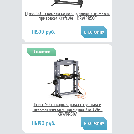
Пресс 50 т сварная рама с ручным и ножным
приводом KraftWell KRWPR50F
111590 руб.
В наличии
Пресс 50 т сварная рама с ручным и
пневматическим приводом KraftWell
KRWPR50A
116190 руб.