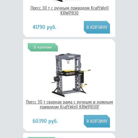
Пресс 30 т с ручным приводом KraftWell
KRWPR30
41790 руб.
В наличии
Пресс 30 т сварная рама с ручным и ножным
приводом KraftWell KRWPR30F
60390 руб.