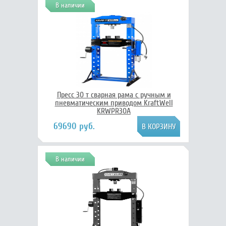
В наличии
Пресс 30 т сварная рама с ручным и
пневматическим приводом KraftWell
KRWPR30A
69690 руб.
В наличии