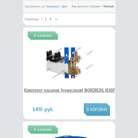
Сортировать по:
Названию
/
Цене
Вид каталога:
Списком
/
Плиткой
Страницы:
1
2
3
>>
В наличии
Комплект насадок (пуансонов) NORDBERG N36P
6410 руб.
В наличии