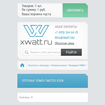
Товаров:
0
шт.
На сумму:
руб.
0
Ваша корзина пуста
НАШИ КОНТАКТЫ:
+7 (495) 364-64-29
MSK@XWATT.RU
Обратная связь
Оснастка и аксессуры
/
Алмазные диски
/
Продукция FUBAG
/
Многофункциональные
/ Отрезные Power Twister Eisen
ОТРЕЗНЫЕ POWER TWISTER EISEN
Страницы:
0