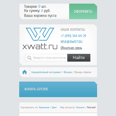
Товаров:
0
шт.
На сумму:
руб.
0
Ваша корзина пуста
НАШИ КОНТАКТЫ:
+7 (495) 364-64-29
MSK@XWATT.RU
Обратная связь
Аккумуляторный инструмент
/
Фонари
/ Фонарь-брелок
ФОНАРЬ-БРЕЛОК
Сортировать по:
Названию
/
Цене
Вид каталога:
Списком
/
Плиткой