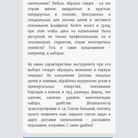
напильники? Любые, образно говоря - на все
случаи жизни: квадратные и круглые,
полукруглые и плоские, трехгранные и
специальные, для заточки цепей и чистового
опиливания (надфили). Хотите много и сразу,
при этом чтобы цена на напильники была
доступной не только профессионалам, но и
пенсионерам, студентам, отцам многодетных
семейств? Есть и такие предложения -
например, в наборах.
На какие характеристики инструмента при его
выборе следует обращать внимание в первую
очередь? На назначение (заточка пильных
цепей и ножовок, обработка внутренних углов и
прямоугольных отверстий, опиливание
бороздок в ключах и пр.), размеры, форму, тип
насечек, наличие рукояти, комплектацию
набора, удобство (безопасность)
транспортировки и т.д. Список большой, поэтому
просто позвоните нам, озвучьте список задач и
адрес доставки напильников - расскажем,
подскажем, отправим. С нами удобно!