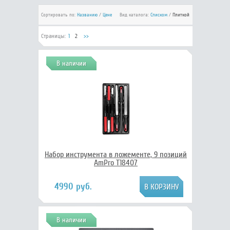
Сортировать по:
Названию
/
Цене
Вид каталога:
Списком
/
Плиткой
Страницы:
1
2
>>
В наличии
Набор инструмента в ложементе, 9 позиций
AmPro T18407
4990 руб.
В наличии