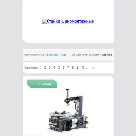
Сортировать по:
Названию
/
Цене
Вид каталога:
Списком
/
Плиткой
Страницы:
1
2
3
4
5
6
7
8
9
10
...
>>
В наличии