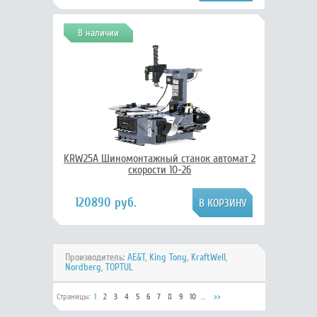
В наличии
KRW25A Шиномонтажный станок автомат 2
скорости 10-26
120890 руб.
Производитель:
AE&T
,
King Tony
,
KraftWell
,
Nordberg
,
TOPTUL
Страницы:
1
2
3
4
5
6
7
8
9
10
...
>>