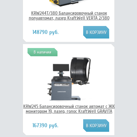
KRW244T/380 Балансировочный станок
полуавтомат, лазер KraftWell VERTA 2/380
148790 руб.
В наличии
KRW245 Балансировочный станок автомат с ЖК
монитором 19, лазер, голос KraftWell GRAVITA
167390 руб.