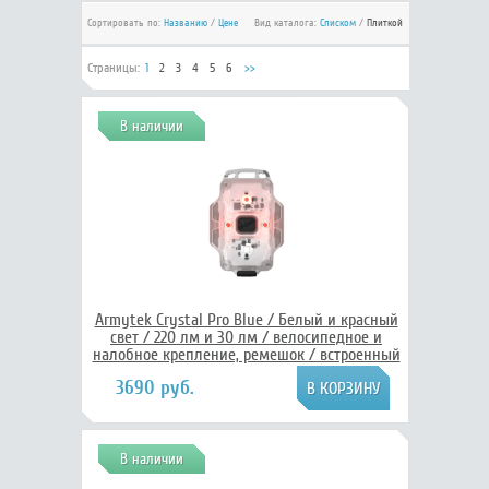
Сортировать по:
Названию
/
Цене
Вид каталога:
Списком
/
Плиткой
Страницы:
1
2
3
4
5
6
>>
В наличии
Armytek Crystal Pro Blue / Белый и красный
свет / 220 лм и 30 лм / велосипедное и
налобное крепление, ремешок / встроенный
Li-Pol аккумулятор, Armytek F07101B
3690 руб.
В наличии