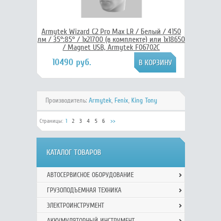
Armytek Wizard C2 Pro Max LR / Белый / 4150
лм / 35°:85° / 1x21700 (в комплекте) или 1x18650
/ Magnet USB, Armytek F06702C
10490 руб.
Производитель:
Armytek
,
Fenix
,
King Tony
Страницы:
1
2
3
4
5
6
>>
КАТАЛОГ ТОВАРОВ
АВТОСЕРВИСНОЕ ОБОРУДОВАНИЕ
ГРУЗОПОДЪЕМНАЯ ТЕХНИКА
ЭЛЕКТРОИНСТРУМЕНТ
АККУМУЛЯТОРНЫЙ ИНСТРУМЕНТ