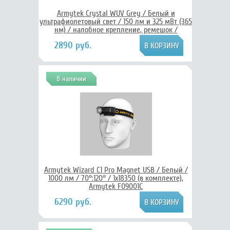
Armytek Crystal WUV Grey / Белый и
ультрафиолетовый свет / 150 лм и 325 мВт (365
нм) / налобное крепление, ремешок /
встроенный Li-Pol аккумулятор, Armytek
2890 руб.
F07001GUV
В наличии
Armytek Wizard C1 Pro Magnet USB / Белый /
1000 лм / 70°:120° / 1x18350 (в комплекте),
Armytek F09001C
6290 руб.