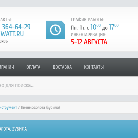
АКТЫ:
ГРАФИК РАБОТЫ:
) 364-64-29
10
00
17
00
Пн.-Пт. с
до
WATT.RU
ИНВЕНТАРИЗАЦИЯ:
5-12 АВГУСТА
вязь
МПАНИИ
ОПЛАТА
ДОСТАВКА
КОНТАКТЫ
нструмент
/ Пневмодолота (зубила)
ЛОТА, ЗУБИЛА