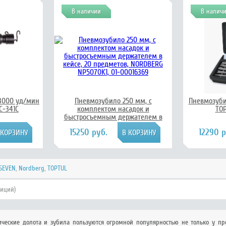
В наличии
В налич
3000 уд/мин
Пневмозубило 250 мм, с
Пневмозуби
C-341C
комплектом насадок и
TOP
быстросъемным держателем в
кейсе, 20 предметов, NORDBERG
15250 руб.
12290 р
NP5070K1, 01-00016369
SEVEN
,
Nordberg
,
TOPTUL
зиций)
тические долота и зубила пользуются огромной популярностью не только у пр