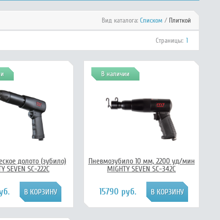
Вид каталога:
Списком
/
Плиткой
Страницы:
1
ии
В наличии
ское долото (зубило)
Пневмозубило 10 мм, 2200 уд/мин
Y SEVEN SC-222C
MIGHTY SEVEN SC-342C
уб.
15790 руб.