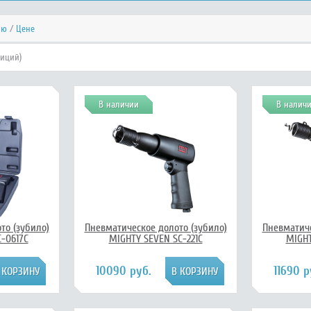
ию
/
Цене
зиций)
В наличии
В налич
то (зубило)
Пневматическое долото (зубило)
Пневматиче
-0617C
MIGHTY SEVEN SC-221C
MIGHT
10090 руб.
11690 р