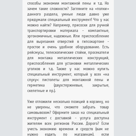
способы экономии монтажной пены и т.д. Но
зачем такие сложности? Загляните на «полки»
данного раздела, умные люди давно уже
придумали специальный инструмент! Что у нас
можно найти? Например, присоски для ручной
транспортировки материала - компактные,
эргономичные, надежные. Или приспособление
для вырезания отверстий в гипсокартоне -
простое и очень удобное оборудование. Есть
рейсмусы, телескопические стойки, просекатели
для монтажа металлических конструкций,
приспособления для установки металлических
уголков и т.д. Также у нас можно купить
специальный инструмент, который у всех «на
слуху»: пистолеты для монтажной пены и
герметика (двухстержневые, закрытые,
скелетные и пр.).
Уже отложили несколько позиций в корзину, но
не уверены, что сможете забрать товар
самовывозом? Оформите заказ на специальный
инструмент с доставкой - услуга доступна
жителям всех регионов России. Дорого? Если
учесть экономию времени и средств (вам не
нужно ездить по магазинам), если