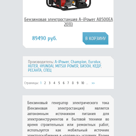
Бензиновая электростанция A-iPower A8500EA
20113
89490 руб.
Производитель:
A-iPower
,
Champion
,
Eurolux
,
HUTER
,
HYUNDAI
,
MITSUI POWER
,
БИЗОН
,
КЕДР
,
РЕСАНТА
,
СПЕЦ
Страницы:
1
2
3
4
5
6
7
8
9
10
...
>>
Бензиновый генератор электрического тока
(бензиновая электростанция) является
автономным источником питания для
электроинструментов и бытовой техники во
время строительных или ремонтных работ,
используется как мобильный источник
электроснабжения в «полевых» условиях. Кроме