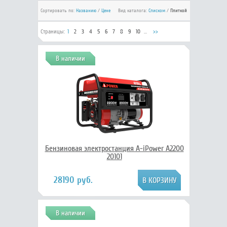
Сортировать по:
Названию
/
Цене
Вид каталога:
Списком
/
Плиткой
Страницы:
1
2
3
4
5
6
7
8
9
10
...
>>
В наличии
Бензиновая электростанция A-iPower A2200
20101
28190 руб.
В наличии