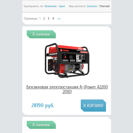
Сортировать по:
Названию
/
Цене
Вид каталога:
Списком
/
Плиткой
Страницы:
1
2
3
4
>>
В наличии
Бензиновая электростанция A-iPower A2200
20101
28190 руб.
В наличии