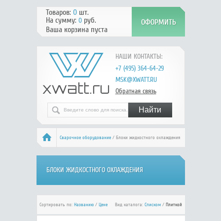
Товаров:
0
шт.
На сумму:
руб.
0
Ваша корзина пуста
НАШИ КОНТАКТЫ:
+7 (495) 364-64-29
MSK@XWATT.RU
Обратная связь
Сварочное оборудование
/ Блоки жидкостного охлаждения
БЛОКИ ЖИДКОСТНОГО ОХЛАЖДЕНИЯ
Сортировать по:
Названию
/
Цене
Вид каталога:
Списком
/
Плиткой