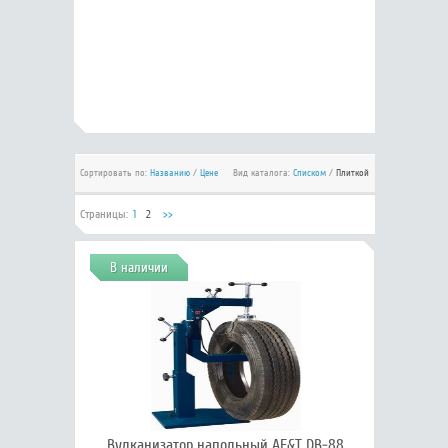
Сортировать по:
Названию
/
Цене
Вид каталога:
Списком
/
Плиткой
Страницы:
1
2
>>
В наличии
Вулканизатор напольный AE&T DB-88